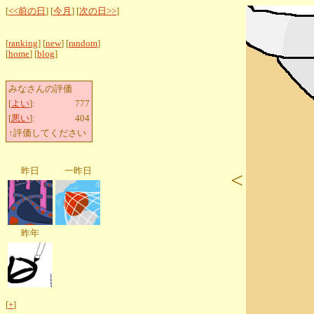
[
<<前の日
] [
今月
] [
次の日>>
]
[
ranking
] [
new
] [
random
]
[
home
] [
blog
]
みなさんの評価
[
よい
]:
777
[
悪い
]:
404
↑評価してください
昨日
一昨日
<
昨年
[
+
]