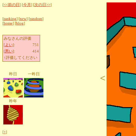
[
<<前の日
] [
今月
] [
次の日>>
]
[
ranking
] [
new
] [
random
]
[
home
] [
blog
]
みなさんの評価
[
よい
]:
751
[
悪い
]:
414
↑評価してください
昨日
一昨日
<
昨年
[
+
]