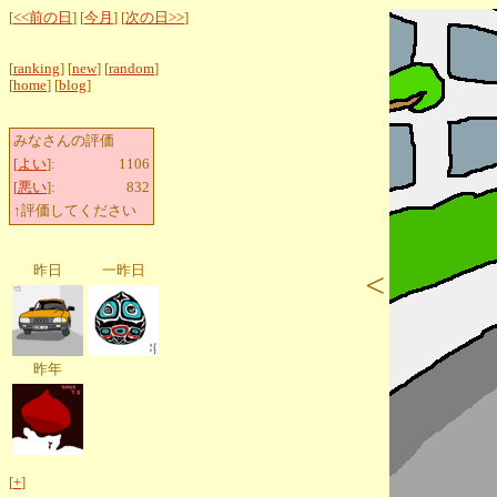
[
<<前の日
] [
今月
] [
次の日>>
]
[
ranking
] [
new
] [
random
]
[
home
] [
blog
]
みなさんの評価
[
よい
]:
1106
[
悪い
]:
832
↑評価してください
昨日
一昨日
<
昨年
[
+
]