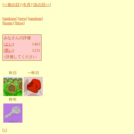
[
<<前の日
] [
今月
] [
次の日>>
]
[
ranking
] [
new
] [
random
]
[
home
] [
blog
]
みなさんの評価
[
よい
]:
1463
[
悪い
]:
1231
↑評価してください
昨日
一昨日
昨年
[
+
]