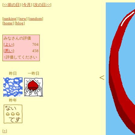
[
<<前の日
] [
今月
] [
次の日>>
]
[
ranking
] [
new
] [
random
]
[
home
] [
blog
]
みなさんの評価
[
よい
]:
704
[
悪い
]:
458
↑評価してください
昨日
一昨日
<
昨年
[
+
]