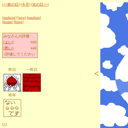
[
<<前の日
] [
今月
] [
次の日>>
]
[
ranking
] [
new
] [
random
]
[
home
] [
blog
]
みなさんの評価
[
よい
]:
698
[
悪い
]:
448
↑評価してください
昨日
一昨日
<
昨年
[
+
]