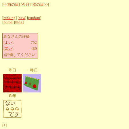
[
<<前の日
] [
今月
] [
次の日>>
]
[
ranking
] [
new
] [
random
]
[
home
] [
blog
]
みなさんの評価
[
よい
]:
752
[
悪い
]:
480
↑評価してください
昨日
一昨日
昨年
[
+
]