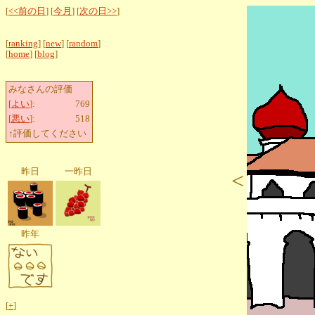
[
<<前の日
] [
今月
] [
次の日>>
]
[
ranking
] [
new
] [
random
]
[
home
] [
blog
]
みなさんの評価
[
よい
]:
769
[
悪い
]:
518
↑評価してください
昨日
一昨日
<
昨年
[
+
]