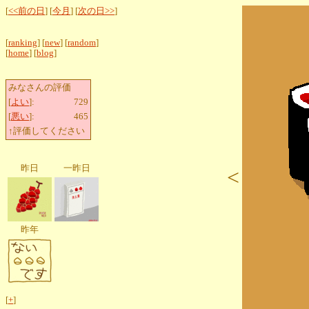
[
<<前の日
] [
今月
] [
次の日>>
]
[
ranking
] [
new
] [
random
]
[
home
] [
blog
]
みなさんの評価
[
よい
]:
729
[
悪い
]:
465
↑評価してください
昨日
一昨日
<
昨年
[
+
]