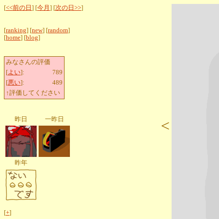
[
<<前の日
] [
今月
] [
次の日>>
]
[
ranking
] [
new
] [
random
]
[
home
] [
blog
]
みなさんの評価
[
よい
]:
789
[
悪い
]:
489
↑評価してください
昨日
一昨日
<
昨年
[
+
]