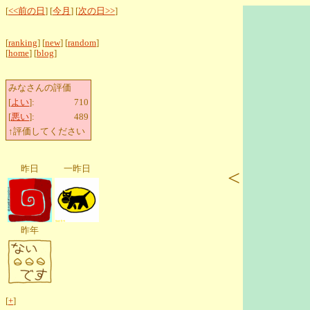
[
<<前の日
] [
今月
] [
次の日>>
]
[
ranking
] [
new
] [
random
]
[
home
] [
blog
]
みなさんの評価
[
よい
]:
710
[
悪い
]:
489
↑評価してください
昨日
一昨日
<
昨年
[
+
]