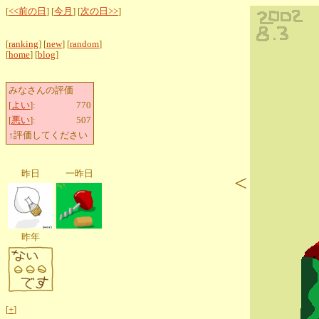
[
<<前の日
] [
今月
] [
次の日>>
]
[
ranking
] [
new
] [
random
]
[
home
] [
blog
]
みなさんの評価
[
よい
]:
770
[
悪い
]:
507
↑評価してください
昨日
一昨日
<
昨年
[
+
]