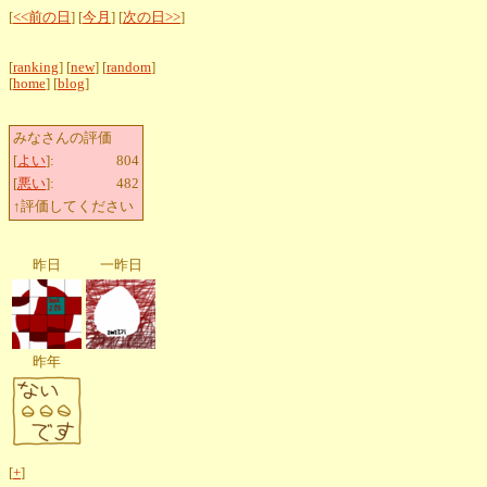
[
<<前の日
] [
今月
] [
次の日>>
]
[
ranking
] [
new
] [
random
]
[
home
] [
blog
]
みなさんの評価
[
よい
]:
804
[
悪い
]:
482
↑評価してください
昨日
一昨日
昨年
[
+
]