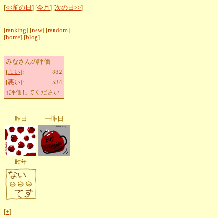
[
<<前の日
] [
今月
] [
次の日>>
]
[
ranking
] [
new
] [
random
]
[
home
] [
blog
]
みなさんの評価
[
よい
]:
882
[
悪い
]:
534
↑評価してください
昨日
一昨日
昨年
[
+
]