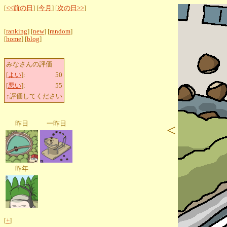
[
<<前の日
] [
今月
] [
次の日>>
]
[
ranking
] [
new
] [
random
]
[
home
] [
blog
]
みなさんの評価
[
よい
]:
50
[
悪い
]:
55
↑評価してください
昨日
一昨日
<
昨年
[
+
]