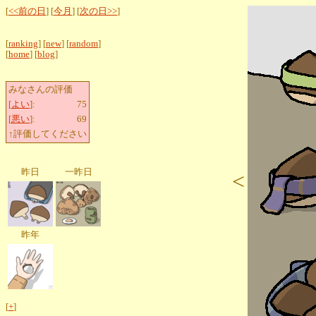
[
<<前の日
] [
今月
] [
次の日>>
]
[
ranking
] [
new
] [
random
]
[
home
] [
blog
]
みなさんの評価
[
よい
]:
75
[
悪い
]:
69
↑評価してください
昨日
一昨日
<
昨年
[
+
]