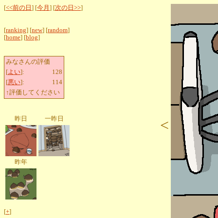
[
<<前の日
] [
今月
] [
次の日>>
]
[
ranking
] [
new
] [
random
]
[
home
] [
blog
]
みなさんの評価
[
よい
]:
128
[
悪い
]:
114
↑評価してください
昨日
一昨日
<
昨年
[
+
]