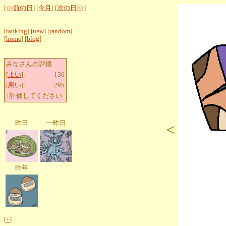
[
<<前の日
] [
今月
] [
次の日>>
]
[
ranking
] [
new
] [
random
]
[
home
] [
blog
]
みなさんの評価
[
よい
]:
136
[
悪い
]:
295
↑評価してください
昨日
一昨日
<
昨年
[
+
]