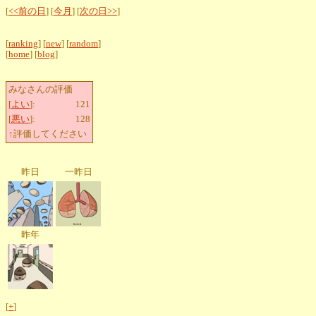
[
<<前の日
] [
今月
] [
次の日>>
]
[
ranking
] [
new
] [
random
]
[
home
] [
blog
]
みなさんの評価
[
よい
]:
121
[
悪い
]:
128
↑評価してください
昨日
一昨日
昨年
[
+
]