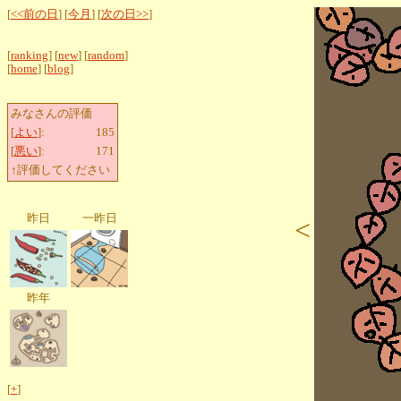
[
<<前の日
] [
今月
] [
次の日>>
]
[
ranking
] [
new
] [
random
]
[
home
] [
blog
]
みなさんの評価
[
よい
]:
185
[
悪い
]:
171
↑評価してください
昨日
一昨日
<
昨年
[
+
]