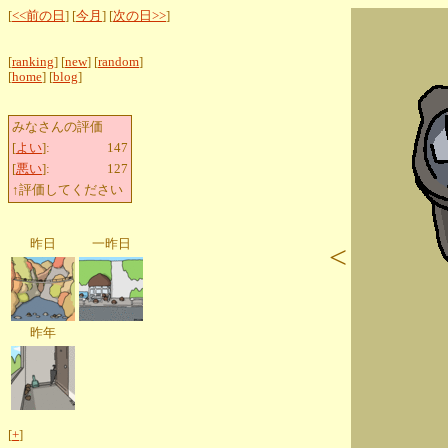
[
<<前の日
] [
今月
] [
次の日>>
]
[
ranking
] [
new
] [
random
]
[
home
] [
blog
]
みなさんの評価
[
よい
]:
147
[
悪い
]:
127
↑評価してください
昨日
一昨日
<
昨年
[
+
]