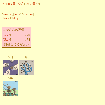
[
<<前の日
] [
今月
] [
次の日>>
]
[
ranking
] [
new
] [
random
]
[
home
] [
blog
]
みなさんの評価
[
よい
]:
199
[
悪い
]:
174
↑評価してください
昨日
一昨日
昨年
[
+
]