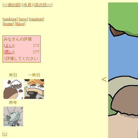
[
<<前の日
] [
今月
] [
次の日>>
]
[
ranking
] [
new
] [
random
]
[
home
] [
blog
]
みなさんの評価
[
よい
]:
172
[
悪い
]:
177
↑評価してください
昨日
一昨日
<
昨年
[
+
]