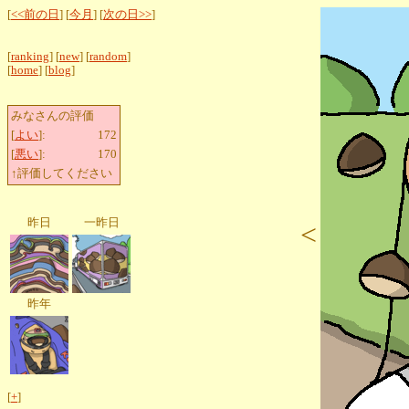
[
<<前の日
] [
今月
] [
次の日>>
]
[
ranking
] [
new
] [
random
]
[
home
] [
blog
]
みなさんの評価
[
よい
]:
172
[
悪い
]:
170
↑評価してください
昨日
一昨日
<
昨年
[
+
]