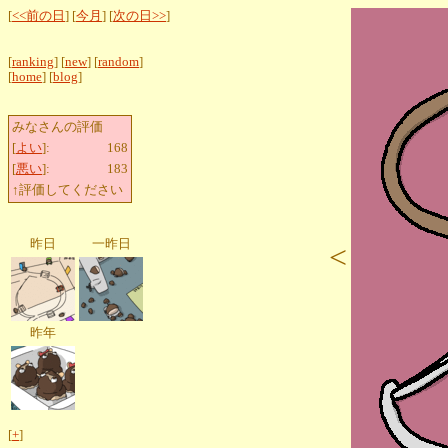
[
<<前の日
] [
今月
] [
次の日>>
]
[
ranking
] [
new
] [
random
]
[
home
] [
blog
]
みなさんの評価
[
よい
]:
168
[
悪い
]:
183
↑評価してください
昨日
一昨日
<
昨年
[
+
]