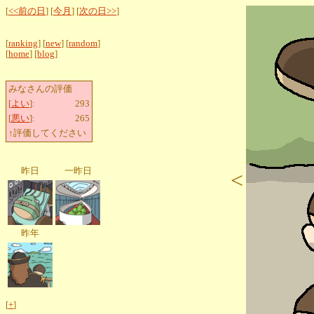
[
<<前の日
] [
今月
] [
次の日>>
]
[
ranking
] [
new
] [
random
]
[
home
] [
blog
]
みなさんの評価
[
よい
]:
293
[
悪い
]:
265
↑評価してください
昨日
一昨日
<
昨年
[
+
]