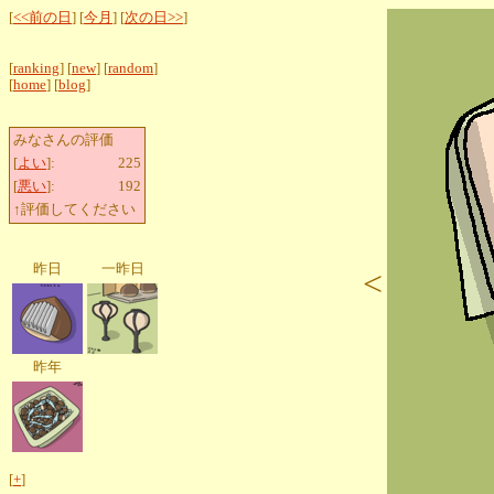
[
<<前の日
] [
今月
] [
次の日>>
]
[
ranking
] [
new
] [
random
]
[
home
] [
blog
]
みなさんの評価
[
よい
]:
225
[
悪い
]:
192
↑評価してください
昨日
一昨日
<
昨年
[
+
]