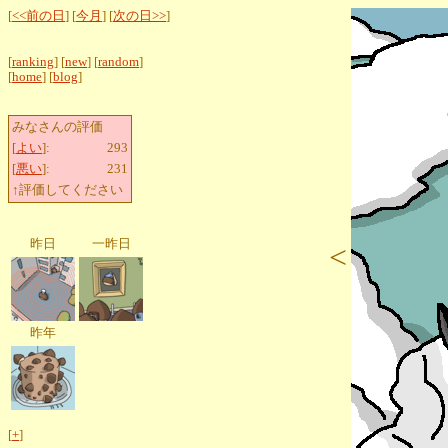
[
<<前の日
] [
今月
] [
次の日>>
]
[
ranking
] [
new
] [
random
]
[
home
] [
blog
]
みなさんの評価
[
よい
]:
293
[
悪い
]:
231
↑評価してください
昨日
一昨日
<
昨年
[
+
]