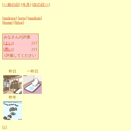
[
<<前の日
] [
今月
] [
次の日>>
]
[
ranking
] [
new
] [
random
]
[
home
] [
blog
]
みなさんの評価
[
よい
]:
217
[
悪い
]:
211
↑評価してください
昨日
一昨日
昨年
[
+
]