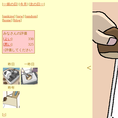
[
<<前の日
] [
今月
] [
次の日>>
]
[
ranking
] [
new
] [
random
]
[
home
] [
blog
]
みなさんの評価
[
よい
]:
330
[
悪い
]:
325
↑評価してください
昨日
一昨日
<
昨年
[
+
]