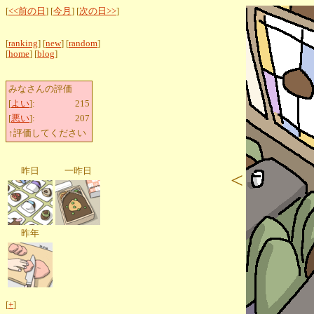
[
<<前の日
] [
今月
] [
次の日>>
]
[
ranking
] [
new
] [
random
]
[
home
] [
blog
]
みなさんの評価
[
よい
]:
215
[
悪い
]:
207
↑評価してください
昨日
一昨日
<
昨年
[
+
]