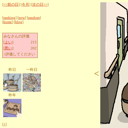
[
<<前の日
] [
今月
] [
次の日>>
]
[
ranking
] [
new
] [
random
]
[
home
] [
blog
]
みなさんの評価
[
よい
]:
215
[
悪い
]:
202
↑評価してください
昨日
一昨日
<
昨年
[
+
]