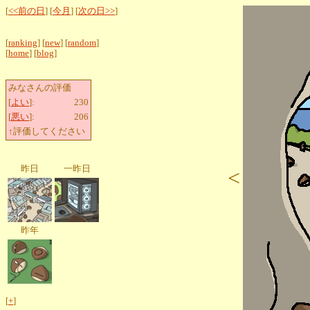
[
<<前の日
] [
今月
] [
次の日>>
]
[
ranking
] [
new
] [
random
]
[
home
] [
blog
]
みなさんの評価
[
よい
]:
230
[
悪い
]:
206
↑評価してください
昨日
一昨日
<
昨年
[
+
]