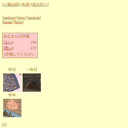
[
<<前の日
] [
今月
] [
次の日>>
]
[
ranking
] [
new
] [
random
]
[
home
] [
blog
]
みなさんの評価
[
よい
]:
244
[
悪い
]:
237
↑評価してください
昨日
一昨日
昨年
[
+
]