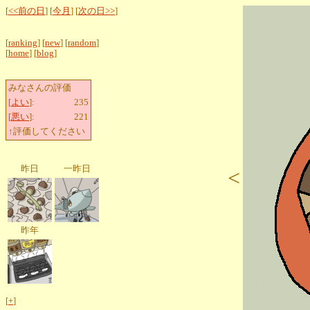
[
<<前の日
] [
今月
] [
次の日>>
]
[
ranking
] [
new
] [
random
]
[
home
] [
blog
]
みなさんの評価
[
よい
]:
235
[
悪い
]:
221
↑評価してください
昨日
一昨日
<
昨年
[
+
]