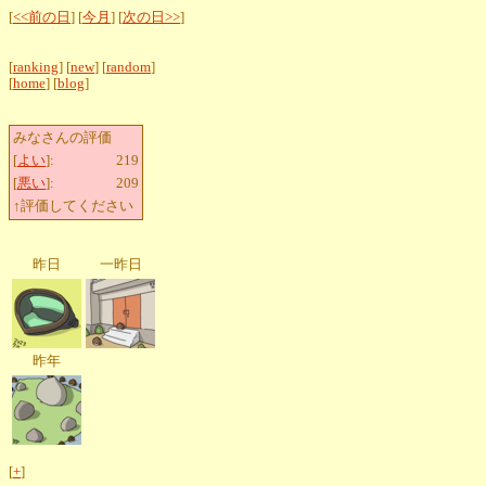
[
<<前の日
] [
今月
] [
次の日>>
]
[
ranking
] [
new
] [
random
]
[
home
] [
blog
]
みなさんの評価
[
よい
]:
219
[
悪い
]:
209
↑評価してください
昨日
一昨日
昨年
[
+
]