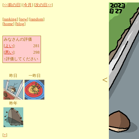
[
<<前の日
] [
今月
] [
次の日>>
]
[
ranking
] [
new
] [
random
]
[
home
] [
blog
]
みなさんの評価
[
よい
]:
281
[
悪い
]:
298
↑評価してください
昨日
一昨日
<
昨年
[
+
]