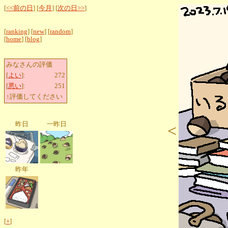
[
<<前の日
] [
今月
] [
次の日>>
]
[
ranking
] [
new
] [
random
]
[
home
] [
blog
]
みなさんの評価
[
よい
]:
272
[
悪い
]:
251
↑評価してください
昨日
一昨日
<
昨年
[
+
]