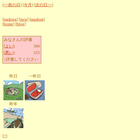
[
<<前の日
] [
今月
] [
次の日>>
]
[
ranking
] [
new
] [
random
]
[
home
] [
blog
]
みなさんの評価
[
よい
]:
360
[
悪い
]:
355
↑評価してください
昨日
一昨日
昨年
[
+
]