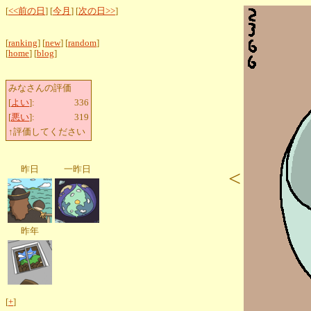
[
<<前の日
] [
今月
] [
次の日>>
]
[
ranking
] [
new
] [
random
]
[
home
] [
blog
]
みなさんの評価
[
よい
]:
336
[
悪い
]:
319
↑評価してください
昨日
一昨日
<
昨年
[
+
]