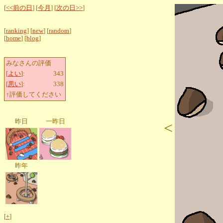
[
<<前の日
] [
今月
] [
次の日>>
]
[
ranking
] [
new
] [
random
]
[
home
] [
blog
]
みなさんの評価
[
よい
]:
343
[
悪い
]:
338
↑評価してください
昨日
一昨日
<
昨年
[
+
]