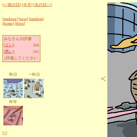
[
<<前の日
] [
今月
] [
次の日>>
]
[
ranking
] [
new
] [
random
]
[
home
] [
blog
]
みなさんの評価
[
よい
]:
368
[
悪い
]:
341
↑評価してください
昨日
一昨日
<
昨年
[
+
]