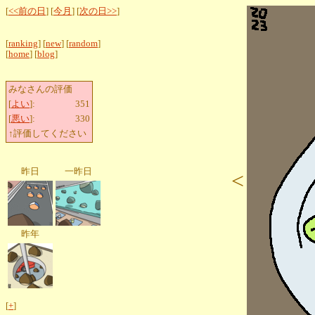
[
<<前の日
] [
今月
] [
次の日>>
]
[
ranking
] [
new
] [
random
]
[
home
] [
blog
]
みなさんの評価
[
よい
]:
351
[
悪い
]:
330
↑評価してください
昨日
一昨日
<
昨年
[
+
]