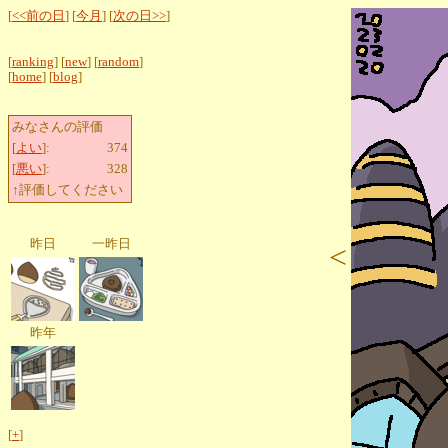
[
<<前の日
] [
今月
] [
次の日>>
]
[
ranking
] [
new
] [
random
]
[
home
] [
blog
]
みなさんの評価
[
よい
]:
374
[
悪い
]:
328
↑評価してください
昨日
一昨日
<
昨年
[
+
]