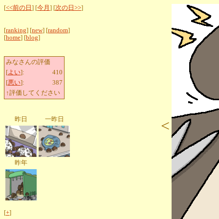
[
<<前の日
] [
今月
] [
次の日>>
]
[
ranking
] [
new
] [
random
]
[
home
] [
blog
]
みなさんの評価
[
よい
]:
410
[
悪い
]:
387
↑評価してください
昨日
一昨日
<
昨年
[
+
]