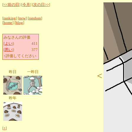
[
<<前の日
] [
今月
] [
次の日>>
]
[
ranking
] [
new
] [
random
]
[
home
] [
blog
]
みなさんの評価
[
よい
]:
411
[
悪い
]:
377
↑評価してください
昨日
一昨日
<
昨年
[
+
]