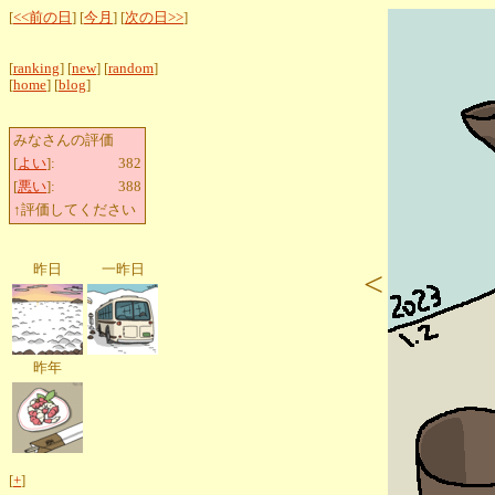
[
<<前の日
] [
今月
] [
次の日>>
]
[
ranking
] [
new
] [
random
]
[
home
] [
blog
]
みなさんの評価
[
よい
]:
382
[
悪い
]:
388
↑評価してください
昨日
一昨日
<
昨年
[
+
]