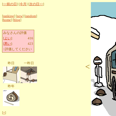
[
<<前の日
] [
今月
] [
次の日>>
]
[
ranking
] [
new
] [
random
]
[
home
] [
blog
]
みなさんの評価
[
よい
]:
416
[
悪い
]:
423
↑評価してください
昨日
一昨日
<
昨年
[
+
]