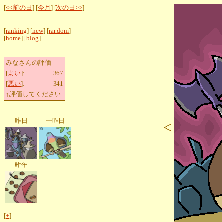
[
<<前の日
] [
今月
] [
次の日>>
]
[
ranking
] [
new
] [
random
]
[
home
] [
blog
]
みなさんの評価
[
よい
]:
367
[
悪い
]:
341
↑評価してください
昨日
一昨日
<
昨年
[
+
]