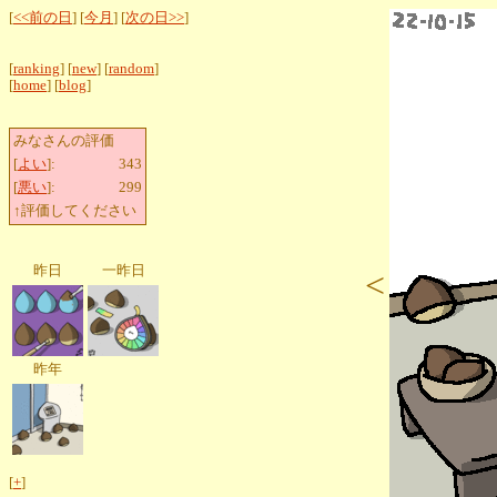
[
<<前の日
] [
今月
] [
次の日>>
]
[
ranking
] [
new
] [
random
]
[
home
] [
blog
]
みなさんの評価
[
よい
]:
343
[
悪い
]:
299
↑評価してください
昨日
一昨日
<
昨年
[
+
]